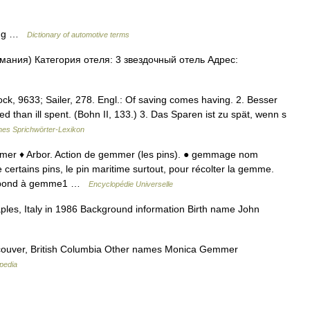
ring …
Dictionary of automotive terms
рмания) Категория отеля: 3 звездочный отель Адрес:
ck, 9633; Sailer, 278. Engl.: Of saving comes having. 2. Besser
ed than ill spent. (Bohn II, 133.) 3. Das Sparen ist zu spät, wenn s
es Sprichwörter-Lexikon
mer ♦ Arbor. Action de gemmer (les pins). ● gemmage nom
certains pins, le pin maritime surtout, pour récolter la gemme.
espond à gemme1 …
Encyclopédie Universelle
ples, Italy in 1986 Background information Birth name John
uver, British Columbia Other names Monica Gemmer
pedia