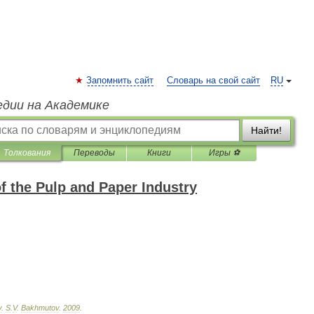
Запомнить сайт
Словарь на свой сайт
RU
едии на Академике
Найти!
Толкования
Переводы
Книги
Игры ⚽
f the Pulp and Paper Industry
y
.
S
.
V
.
Bakhmutov
.
2009
.