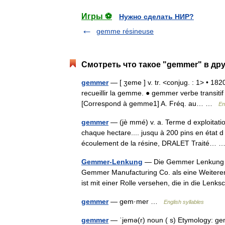
Игры ⚽
Нужно сделать НИР?
gemme résineuse
Смотреть что такое "gemmer" в дру
gemmer
— [ ʒeme ] v. tr. <conjug. : 1> • 182
recueillir la gemme. ● gemmer verbe transi
[Correspond à gemme1] A. Fréq. au… …
En
gemmer
— (jè mmé) v. a. Terme d exploitatio
chaque hectare.... jusqu à 200 pins en état d 
écoulement de la résine, DRALET Traité…
Gemmer-Lenkung
— Die Gemmer Lenkung ist
Gemmer Manufacturing Co. als eine Weiteren
ist mit einer Rolle versehen, die in die Len
gemmer
— gem·mer …
English syllables
gemmer
— ˈjemə(r) noun ( s) Etymology: ge