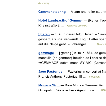
dictionary
Gemmer steering
— A cam and roller stee
Hotel Landgasthof Gemmer
— (Rettert,Ге
Rheinstraße 2 …
Каталог отелей
Sparen
— 1. Auf Sparen folgt Haben. – Simro
gespart, als übel verwandt. Engl.: Better spar
auf die Neige geht. – Lohrengel,… …
Deutsch
gemmage
— [ ʒemaʒ ] n. m. • 1864; de gem
masculin (de gemmer) Incision de l écorce de 
⇒GEMMAGE, subst. masc. SYLVIC. [Corr
Jaco Pastorius
— Pastorius in concert at Na
Francis Anthony Pastorius, III …
Wikipedia
Moneca Stori
— Born Monica Gemmer Vanco
Occupation Voice actress Agent Luca …
Wiki