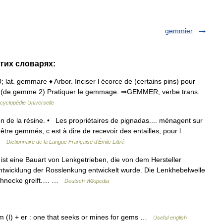
gemmier
гих словарях:
0; lat. gemmare ♦ Arbor. Inciser l écorce de (certains pins) pour
tif (de gemme 2) Pratiquer le gemmage. ⇒GEMMER, verbe trans.
cyclopédie Universelle
n de la résine. • Les propriétaires de pignadas.... ménagent sur
être gemmés, c est à dire de recevoir des entailles, pour l
 …
Dictionnaire de la Langue Française d'Émile Littré
 eine Bauart von Lenkgetrieben, die von dem Hersteller
twicklung der Rosslenkung entwickelt wurde. Die Lenkhebelwelle
kschnecke greift.… …
Deutsch Wikipedia
m (I) + er : one that seeks or mines for gems …
Useful english