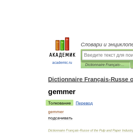
Словари и энциклоп
academic.ru
Dictionnaire Français-Russe of the Pulp and Paper Industry
Dictionnaire Français-Russe o
gemmer
Толкование
Перевод
gemmer
подсачивать
Dictionnaire
Français
-
Russe
of
the
Pulp
and
Paper
Industr